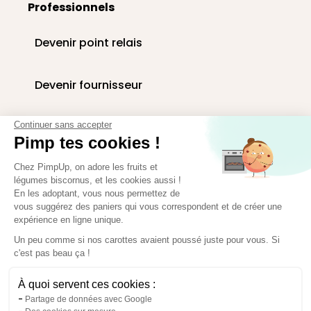
Professionnels
Devenir point relais
Devenir fournisseur
Livraison paniers en entreprise
Continuer sans accepter
Pimp tes cookies !
Corbeilles de fruits au bureau
Chez PimpUp, on adore les fruits et
légumes biscornus, et les cookies aussi !
En les adoptant, vous nous permettez de
vous suggérez des paniers qui vous correspondent et de créer une
Espace presse
expérience en ligne unique.
Paiement sécurisé
Un peu comme si nos carottes avaient poussé juste pour vous. Si
c'est pas beau ça !
À quoi servent ces cookies :
Partage de données avec Google