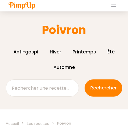
PimpUp
Poivron
Anti-gaspi
Hiver
Printemps
Été
Automne
>
>
Poivron
Accueil
Les recettes