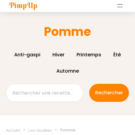
PimpUp
Pomme
Anti-gaspi
Hiver
Printemps
Été
Automne
>
>
Pomme
Accueil
Les recettes