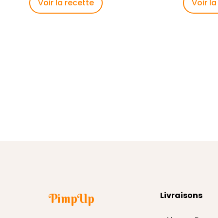
Voir la recette
Voir la
Livraisons
PimpUp