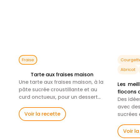
Fraise
Courgett
Abricot
Tarte aux fraises maison
Une tarte aux fraises maison, à la
Les meil
pâte sucrée croustillante et au
flocons 
curd onctueux, pour un dessert
Des idée
frais et élégant qui met en valeur
avec des
les fruits de sai
Voir la recette
sucrées 
Voir la