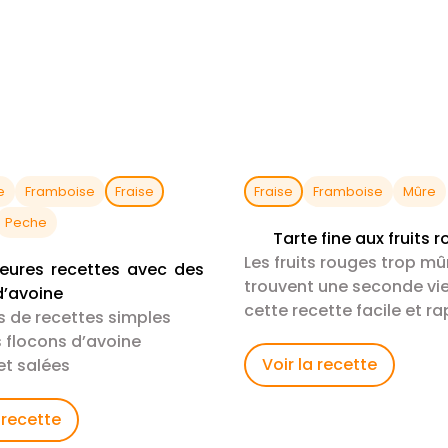
e
Framboise
Fraise
Fraise
Framboise
Mûre
Peche
Tarte fine aux fruits 
Les fruits rouges trop mû
leures recettes avec des
trouvent une seconde vi
d’avoine
cette recette facile et r
s de recettes simples
tarte fine croustillante et
 flocons d’avoine
gourmande.
Voir la recette
et salées
 recette