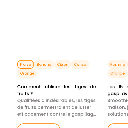
Fraise
Banane
Citron
Cerise
Pomme
Orange
Orange
Comment utiliser les tiges de
Les 15 m
fruits ?
gaspi av
Qualifiées d’indésirables, les tiges
Smoothie
de fruits permettraient de lutter
maison, ju
efficacement contre le gaspillage
solution
alimentaire.
consomme
fruits