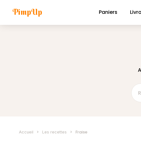
PimpUp
Paniers
Livr
A
>
>
Fraise
Accueil
Les recettes