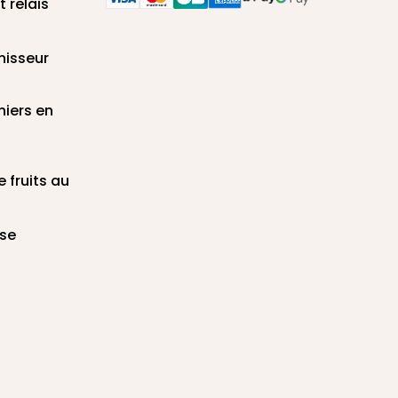
t relais
nisseur
niers en
e fruits au
sse