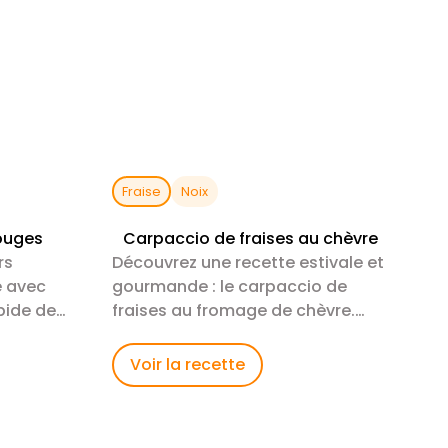
Fraise
Noix
rouges
Carpaccio de fraises au chèvre
rs
Découvrez une recette estivale et
e avec
gourmande : le carpaccio de
apide de
fraises au fromage de chèvre.
Fraîcheur et saveurs garanties !
Voir la recette