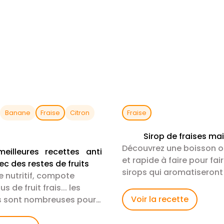
Banane
Fraise
Citron
Fraise
Sirop de fraises ma
Découvrez une boisson or
eilleures recettes anti
et rapide à faire pour fai
ec des restes de fruits
sirops qui aromatiseront
 nutritif, compote
fruits pendant l'été
s de fruit frais... les
Voir la recette
s sont nombreuses pour
r la totalité de vos