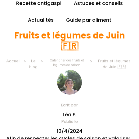
Recette antigaspi
Astuces et conseils
Actualités
Guide par aliment
Fruits et légumes de Juin
🇫🇷
Calendrier des fruits et
Accueil
>
Le
>
>
Fruits et légumes
légumes de saison
blog
de Juin 🇫🇷
Ecrit par
Léa F.
Publié le
10/4/2024
Afin de respecter les cycles de saison et valoriser