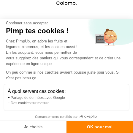
Colomb.
Continuer sans accepter
Pimp tes cookies !
Les différentes variétés
Chez PimpUp, on adore les fruits et
Bien qu’il soit utilisé comme un
légume
, le
légumes biscornus, et les cookies aussi !
En les adoptant, vous nous permettez de
poivron
est en réalité le
fruit d’une plante
.
vous suggérez des paniers qui vous correspondent et de créer une
expérience en ligne unique.
Il en existe plusieurs variétés que l’on différencie
Un peu comme si nos carottes avaient poussé juste pour vous. Si
par leurs formes, leurs tailles et, surtout, leurs
c'est pas beau ça !
couleurs.
À quoi servent ces cookies :
Ils changent de couleur durant le mûrissement : le
Partage de données avec Google
poivron vert
est cueilli avant sa pleine maturité,
Des cookies sur mesure
si on le laisse sur le plant, il deviendra
jaune
, puis
orange
et ensuite
rouge
une fois mûr. Avant de le
Consentements certifiés par
cuisiner, enlevez les
pépins
de même que la
Je choisis
OK pour moi
membrane blanche
, plutôt indigeste.