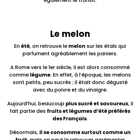
également le transit.
Le melon
En
été
, on retrouve le
melon
sur les étals qui
parfument agréablement les paniers.
A Rome vers le 1er siècle, il est alors consommé
comme
légume
. En effet, à l’époque, les melons
sont petits, peu sucrés ; il était donc dégusté
avec du poivre et du vinaigre.
Aujourd’hui, beaucoup
plus sucré et savoureux
, il
fait partie des
fruits et légumes d’été préférés
des Français
.
Désormais,
il se consomme surtout comme un
fruit
, mais on peut le retrouver agrémenter