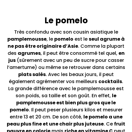
Le pomelo
Très confondu avec son cousin asiatique le
pamplemousse
, le
pomelo
est le
seul agrume à
ne pas être originaire d’Asie
. Comme la plupart
des
agrumes
, il peut être consommé tel quel,
en
jus
(sûrement avec un peu de sucre pour casser
l’amertume) ou même se retrouver dans certains
plats salés
. Avec les beaux jours, il peut
également agrémenter vos meilleurs
cocktails
.
La grande différence avec le pamplemousse est
son poids, sa taille et son goût. En effet,
le
pamplemousse est bien plus gros que le
pomelo
. Il peut peser plusieurs kilos et mesurer
entre 13 et 20 cm. De son côté,
le pomelo a une
peau plus fine et une chair plus juteuse
. Ce
fruit
pauvre en calorie
mais
riche en vitamine C
peut