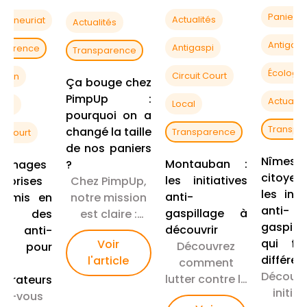
autour de moi
e c'est ?
mesur
Paniers
Actualités
preneuriat
Actualités
ors cet
le est fait
Antigasp
Antigaspi
sparence
Transparence
r toi 😉
Écologie
Circuit Court
ition
Ça bouge chez
PimpUp :
Actualit
Local
gie
pourquoi on a
Transpa
changé la taille
Transparence
it Court
de nos paniers
Nîmes
Montauban :
?
ignages
citoye
les initiatives
Chez PimpUp,
reprises
les init
anti-
notre mission
t mis en
anti-
gaspillage à
est claire :
ce des
gaspill
découvrir
sauver un
ers anti-
qui fo
Voir
Découvrez
million de
pi pour
différen
l'article
comment
tonnes de
Découvr
lutter contre le
nourriture du
borateurs
initiat
gaspillage
gaspillage au
ez-vous