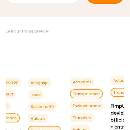
>
Transparence
Le Blog
Actualit
Actualités
s de saison
Antigaspi
Transpa
Transparence
it Court
Local
PimpUp
Environnement
aspi
Saisonnalité
devient
Transition
sparence
Valeurs
officiel
« entrep
Valeurs