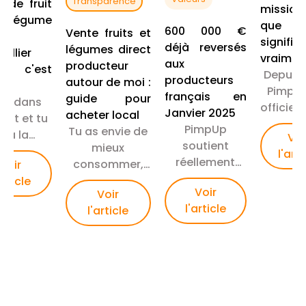
Transparence
r de fruit
mission 
légume
que
600 000 €
Vente fruits et
signifie
déjà reversés
légumes direct
ellier
vraimen
aux
producteur
lt, c'est
Depuis 
producteurs
autour de moi :
?
PimpUp
français en
guide pour
vis dans
officiel
Janvier 2025
acheter local
ault et tu
entrepr
PimpUp
Tu as envie de
s à la
Voi
missi
soutient
mieux
erche de
l'arti
Chaq
réellement
consommer,
Voir
ions pour
pani
l’agriculture
de soutenir les
article
sommer
s’inscri
Voir
Voir
française : 600
producteurs ?
able et
un ca
l'article
l'article
000 €
Découvre nos
l ? Tu as
lég
reversés aux
astuces pour
du parler
exige
agriculteurs et
trouver une
s AMAP
ave
des centaines
vente fruits et
s tu ne
objec
de tonnes
légumes direct
is pas
clairs
sauvées.
producteur
ctement
impa