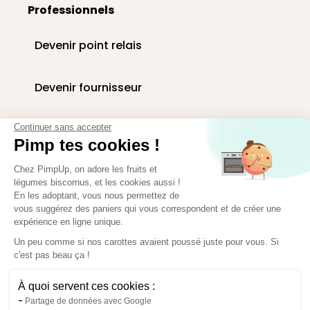
Professionnels
Devenir point relais
Devenir fournisseur
Livraison paniers en entreprise
Continuer sans accepter
Pimp tes cookies !
Corbeilles de fruits au bureau
Chez PimpUp, on adore les fruits et
légumes biscornus, et les cookies aussi !
En les adoptant, vous nous permettez de
vous suggérez des paniers qui vous correspondent et de créer une
Espace presse
expérience en ligne unique.
Paiement sécurisé
Un peu comme si nos carottes avaient poussé juste pour vous. Si
c'est pas beau ça !
À quoi servent ces cookies :
Partage de données avec Google