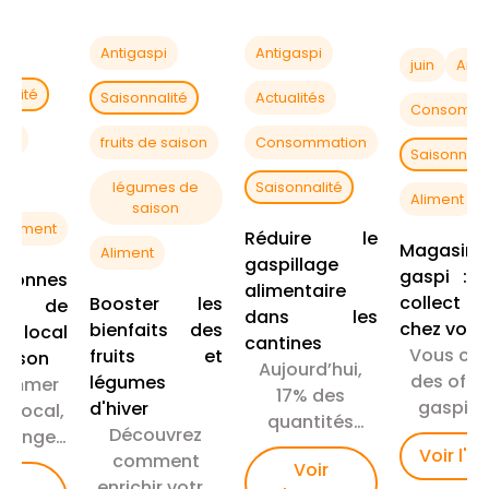
umes
gaspil
adopter une
rect
alimenta
alimentation
ucteur
Antigaspi
Antigaspi
juin
Anti
quotid
plus
 de moi
nalité
Saisonnalité
Actualités
responsable.
Consomma
spi
fruits de saison
Consommation
Saisonnali
t
légumes de
Saisonnalité
Aliment
saison
nnement
Réduire le
Magasin
Aliment
gaspillage
gaspi : 
onnes
alimentaire
collect 
Booster les
ons de
dans les
chez vous
bienfaits des
r local
cantines
Vous ch
fruits et
saison
Aujourd’hui,
des offre
légumes
ommer
17% des
gaspi ? 
d'hiver
 local,
quantités
voici 
Découvrez
 manger
préparées
Voir l'ar
meilleurs 
comment
ux et
Voir
finissent à la
oir
collec
enrichir votre