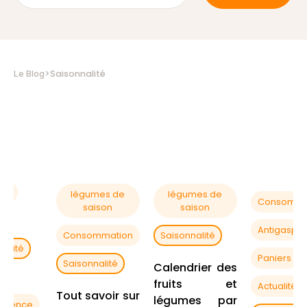
>
Saisonnalité
Le Blog
spi
légumes de
légumes de
Consomma
saison
saison
Antigaspi
Consommation
Saisonnalité
nalité
Paniers
Saisonnalité
Calendrier des
s
fruits et
Actualités
Tout savoir sur
légumes par
parence