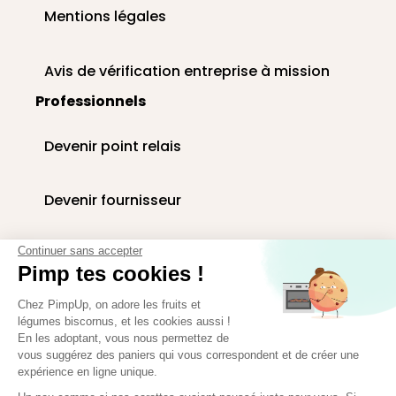
Mentions légales
Avis de vérification entreprise à mission
Professionnels
Devenir point relais
Devenir fournisseur
Livraison paniers en entreprise
Continuer sans accepter
Pimp tes cookies !
Corbeilles de fruits au bureau
Chez PimpUp, on adore les fruits et
légumes biscornus, et les cookies aussi !
En les adoptant, vous nous permettez de
vous suggérez des paniers qui vous correspondent et de créer une
Espace presse
expérience en ligne unique.
Paiement sécurisé