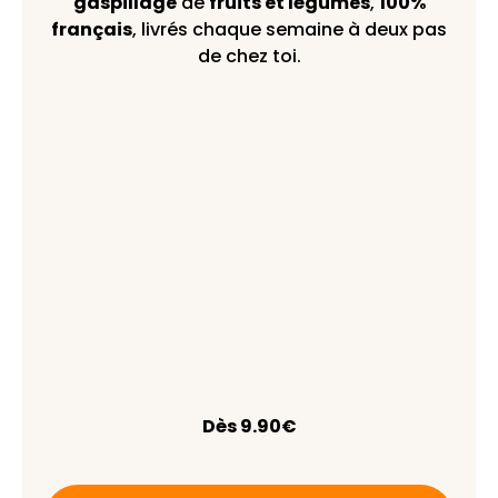
gaspillage
de
fruits et légumes
,
100%
français
, livrés chaque semaine à deux pas
de chez toi.
Dès 9.90€