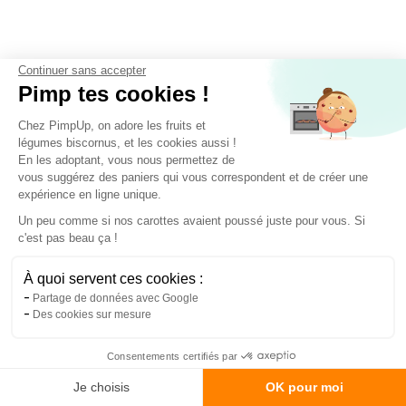
Continuer sans accepter
Suis nous sur les réseaux !
Pimp tes cookies !
Pour te mettre l'eau à la bouche et en
Chez PimpUp, on adore les fruits et
apprendre plein sur l'antigaspi 😋
légumes biscornus, et les cookies aussi !
En les adoptant, vous nous permettez de
vous suggérez des paniers qui vous correspondent et de créer une
expérience en ligne unique.
Un peu comme si nos carottes avaient poussé juste pour vous. Si
c'est pas beau ça !
À quoi servent ces cookies :
Partage de données avec Google
Des cookies sur mesure
Consentements certifiés par
Je choisis
OK pour moi