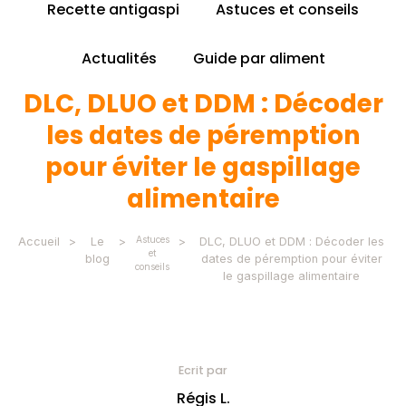
Recette antigaspi
Astuces et conseils
Actualités
Guide par aliment
DLC, DLUO et DDM : Décoder
les dates de péremption
pour éviter le gaspillage
alimentaire
Astuces
Accueil
>
Le
>
>
DLC, DLUO et DDM : Décoder les
et
blog
dates de péremption pour éviter
conseils
le gaspillage alimentaire
Ecrit par
Régis L.