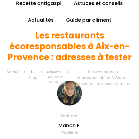
Recette antigaspi
Astuces et conseils
Actualités
Guide par aliment
Les restaurants
écoresponsables à Aix-en-
Provence : adresses à tester
Accueil
>
Le
>
>
Les restaurants
Actualités
Astuces et
blog
écoresponsables à Aix-en-
conseils
Provence : adresses à tester
Ecrit par
Manon F.
Publié le