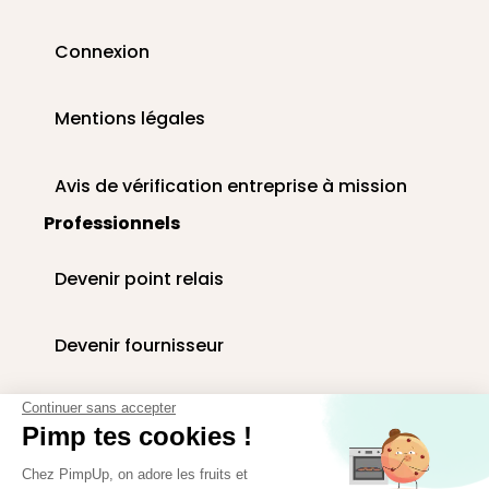
Connexion
Mentions légales
Avis de vérification entreprise à mission
Professionnels
Devenir point relais
Devenir fournisseur
Livraison paniers en entreprise
Continuer sans accepter
Pimp tes cookies !
Corbeilles de fruits au bureau
Chez PimpUp, on adore les fruits et