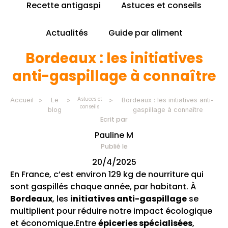
Recette antigaspi
Astuces et conseils
Actualités
Guide par aliment
Bordeaux : les initiatives
anti-gaspillage à connaître
Astuces et
Accueil
>
Le
>
>
Bordeaux : les initiatives anti-
conseils
blog
gaspillage à connaître
Ecrit par
Pauline M
Publié le
20/4/2025
En France, c’est environ 129 kg de nourriture qui
sont gaspillés chaque année, par habitant. À
Bordeaux
, les
initiatives anti-gaspillage
se
multiplient pour réduire notre impact écologique
et économique
.
Entre
épiceries spécialisées
,