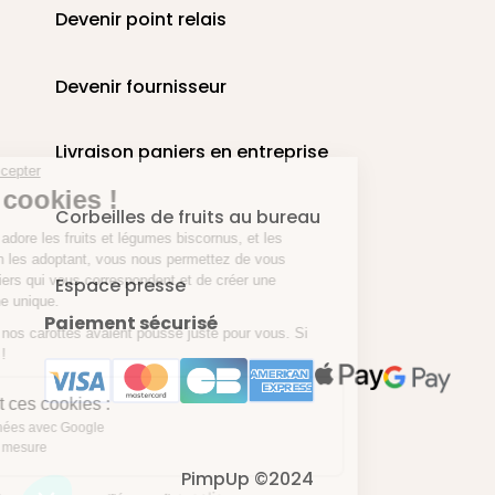
Devenir point relais
Devenir fournisseur
Livraison paniers en entreprise
Continuer sans accepter
Pimp tes cookies !
Corbeilles de fruits au bureau
Chez PimpUp, on adore les fruits et légumes biscornus, et les
cookies aussi ! En les adoptant, vous nous permettez de vous
suggérez des paniers qui vous correspondent et de créer une
Espace presse
expérience en ligne unique.
Paiement sécurisé
Un peu comme si nos carottes avaient poussé juste pour vous. Si
c'est pas beau ça !
À quoi servent ces cookies :
Partage de données avec Google
Des cookies sur mesure
PimpUp ©2024