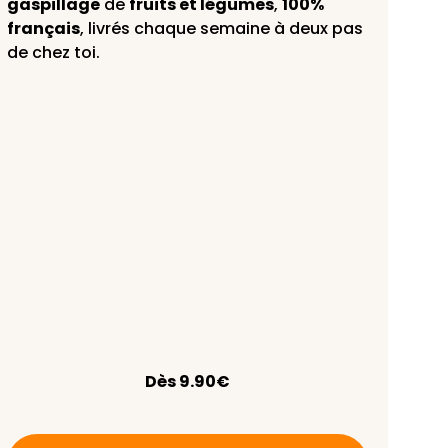
gaspillage
de
fruits et légumes
,
100%
français
, livrés chaque semaine à deux pas
de chez toi.
Dès 9.90€