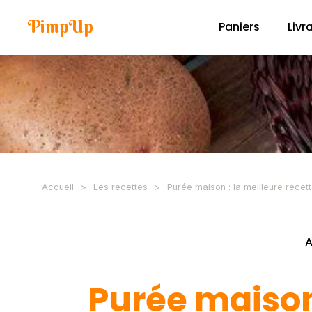
PimpUp
Paniers
Livr
Accueil
>
Les recettes
>
Purée maison : la meilleure recet
A
Purée maison 