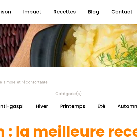
aison
Impact
Recettes
Blog
Contact
te simple et réconfortante
Catégorie(s)
nti-gaspi
Hiver
Printemps
Été
Automn
: la meilleure rec