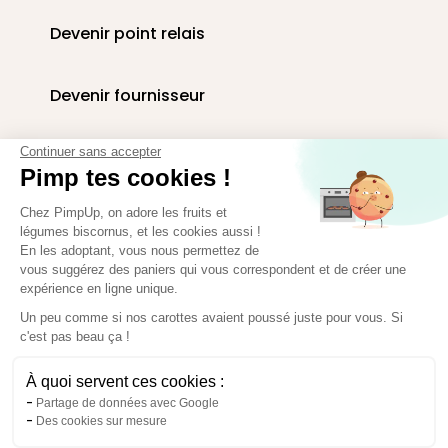
Devenir point relais
Devenir fournisseur
Livraison paniers en entreprise
Continuer sans accepter
Pimp tes cookies !
Corbeilles de fruits au bureau
Chez PimpUp, on adore les fruits et
légumes biscornus, et les cookies aussi !
En les adoptant, vous nous permettez de
vous suggérez des paniers qui vous correspondent et de créer une
Espace presse
expérience en ligne unique.
Paiement sécurisé
Un peu comme si nos carottes avaient poussé juste pour vous. Si
c'est pas beau ça !
À quoi servent ces cookies :
Partage de données avec Google
Des cookies sur mesure