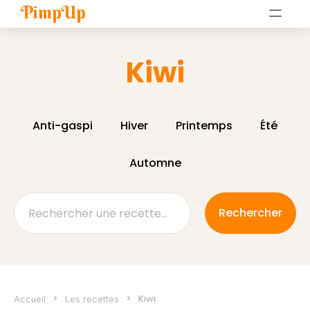
PimpUp
Kiwi
Anti-gaspi
Hiver
Printemps
Été
Automne
>
>
Kiwi
Accueil
Les recettes