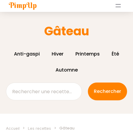
PimpUp
Gâteau
Anti-gaspi
Hiver
Printemps
Été
Automne
>
>
Gâteau
Accueil
Les recettes