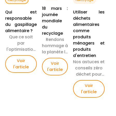
18 mars :
Qui est
Utiliser les
journée
responsable
déchets
mondiale
du gaspillage
alimentaires
du
alimentaire ?
comme
recyclage
Que ce soit
produits
Rendons
par
ménagers et
hommage à
l'optimisation
produits
la planète le
des
d'entretien
18 mars :
Voir
processus, la
Nos astuces et
Voir
Engageons-
l'article
révision des
conseils zéro
l'article
nous pour
normes de
déchet pour
la Journée
qualité, ou une
recycler ses
Mondiale du
Voir
gestion plus
déchets
Recyclage
l'article
précise des
alimentaires
stocks et des
et nettoyer sa
commandes ;
maison de
chaque
façon