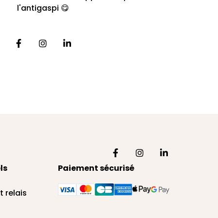
l'antigaspi 😋
ls
Paiement sécurisé
t relais