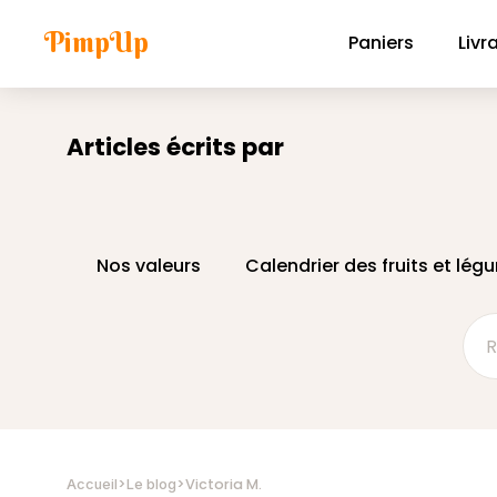
PimpUp
Paniers
Livr
Articles écrits par
Nos valeurs
Calendrier des fruits et lé
>
>
Victoria M.
Accueil
Le blog