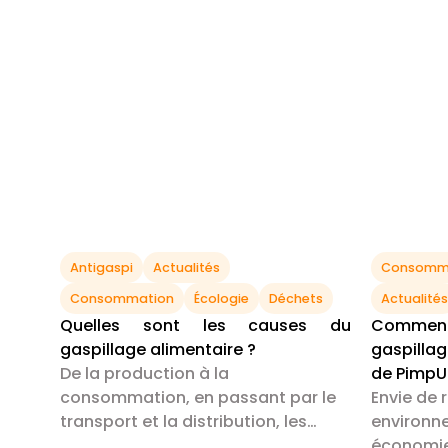
Antigaspi
Actualités
Consomm
Consommation
Écologie
Déchets
Actualités
Quelles sont les causes du
Commen
gaspillage alimentaire ?
gaspillag
De la production à la
de Pimp
consommation, en passant par le
Envie de 
transport et la distribution, les
environne
causes du gaspillage sont
économie