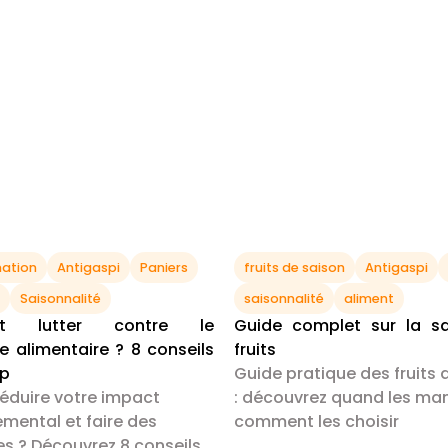
ation
Antigaspi
Paniers
fruits de saison
Antigaspi
Saisonnalité
saisonnalité
aliment
t lutter contre le
Guide complet sur la s
e alimentaire ? 8 conseils
fruits
Up
Guide pratique des fruits 
réduire votre impact
: découvrez quand les ma
mental et faire des
comment les choisir
s ? Découvrez 8 conseils