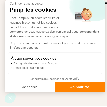
Bordeaux (ne
Continuer sans accepter
Pourquoi on fait ça ?
Pimp tes cookies !
Lyon (new!)
Chez PimpUp, on adore les fruits et
Comment ça fonctionne
légumes biscornus, et les cookies
?
aussi ! En les adoptant, vous nous
Marseille
permettez de vous suggérez des paniers qui vous correspondent
Nos clients
et de créer une expérience en ligne unique.
Un peu comme si nos carottes avaient poussé juste pour vous.
Montpellier
Si c'est pas beau ça !
Nos paniers
À quoi servent ces cookies :
Nîmes
Blog
Partage de données avec Google
Des cookies sur mesure
Toulouse
Recettes
Consentements certifiés par
Je choisis
OK pour moi
Autres villes
Plateforme de Gestion du Consentement : Personnal
Axeptio consent
Notre plateforme vous permet d'adapter et de gérer 