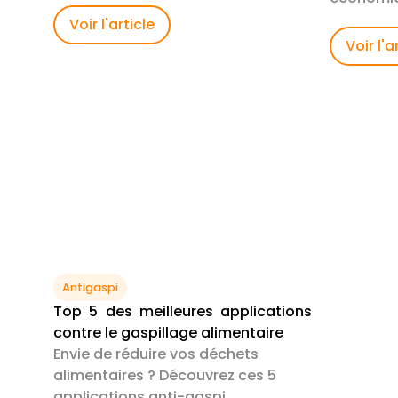
multiples.
pratiques
Voir l'article
place pou
Voir l'a
alimentai
Antigaspi
Top 5 des meilleures applications
contre le gaspillage alimentaire
Envie de réduire vos déchets
alimentaires ? Découvrez ces 5
applications anti-gaspi.