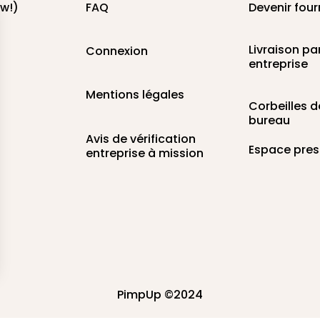
w!)
FAQ
Devenir four
Livraison pa
Connexion
entreprise
Mentions légales
Corbeilles d
bureau
Avis de vérification
Espace pre
entreprise à mission
isez vos Options
PimpUp ©2024
vos paramètres de confidentialité, en garantissant la 