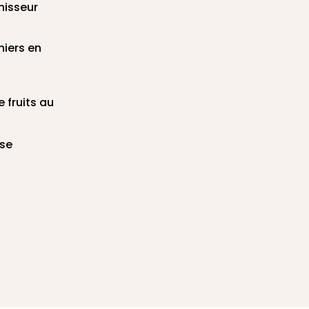
nisseur
niers en
e fruits au
sse
conformité avec les réglementations. Personnalisez vo