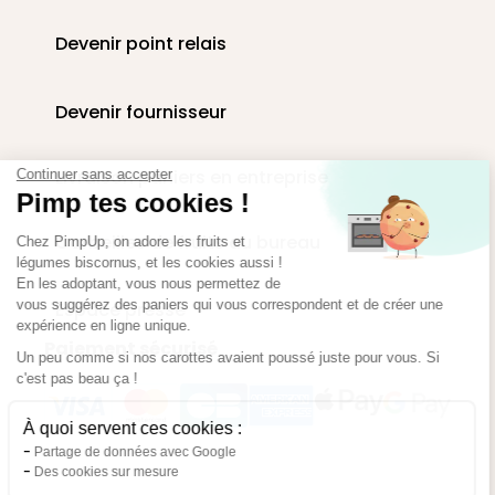
Devenir point relais
Devenir fournisseur
Livraison paniers en entreprise
Continuer sans accepter
Pimp tes cookies !
Corbeilles de fruits au bureau
Chez PimpUp, on adore les fruits et
légumes biscornus, et les cookies aussi !
En les adoptant, vous nous permettez de
vous suggérez des paniers qui vous correspondent et de créer une
Espace presse
expérience en ligne unique.
Paiement sécurisé
Un peu comme si nos carottes avaient poussé juste pour vous. Si
c'est pas beau ça !
À quoi servent ces cookies :
Partage de données avec Google
Des cookies sur mesure