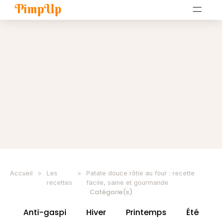
PimpUp
Accueil
>
Les
>
Patate douce rôtie au four : recette
recettes
facile, saine et gourmande
Catégorie(s)
Anti-gaspi
Hiver
Printemps
Été