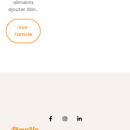
aliments
ajouter dans
son sac de
randonnée ?
Voir
La réponse se
l'article
trouve dans
cet article...
PimpUp