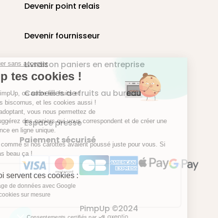
Devenir point relais
Devenir fournisseur
Livraison paniers en entreprise
Continuer sans accepter
Pimp tes cookies !
Corbeilles de fruits au bureau
Chez PimpUp, on adore les fruits et
légumes biscornus, et les cookies aussi !
En les adoptant, vous nous permettez de
vous suggérez des paniers qui vous correspondent et de créer une
Espace presse
expérience en ligne unique.
Paiement sécurisé
Un peu comme si nos carottes avaient poussé juste pour vous. Si
c'est pas beau ça !
À quoi servent ces cookies :
Partage de données avec Google
Des cookies sur mesure
PimpUp ©2024
Consentements certifiés par