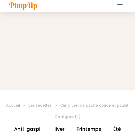
PimpUp
Accueil
>
Les recettes
>
Curry vert de patate douce et poulet
Catégorie(s)
Anti-gaspi
Hiver
Printemps
Été