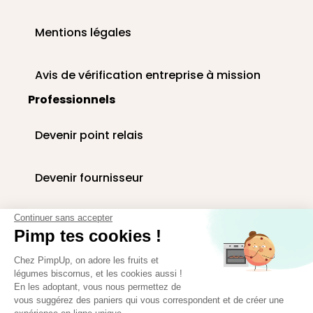
Mentions légales
Avis de vérification entreprise à mission
Professionnels
Devenir point relais
Devenir fournisseur
Livraison paniers en entreprise
Continuer sans accepter
Pimp tes cookies !
Corbeilles de fruits au bureau
Chez PimpUp, on adore les fruits et
légumes biscornus, et les cookies aussi !
En les adoptant, vous nous permettez de
vous suggérez des paniers qui vous correspondent et de créer une
Espace presse