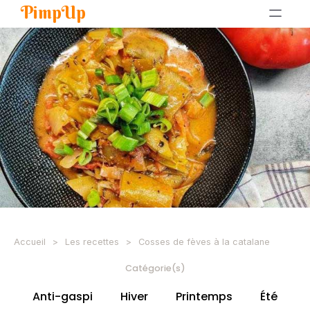
PimpUp
Accueil
>
Les recettes
>
Cosses de fèves à la catalane
Catégorie(s)
Anti-gaspi
Hiver
Printemps
Été