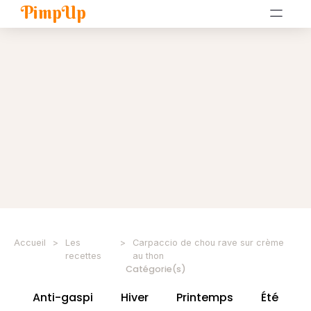
PimpUp
Accueil
>
Les
>
Carpaccio de chou rave sur crème
recettes
au thon
Catégorie(s)
Anti-gaspi
Hiver
Printemps
Été