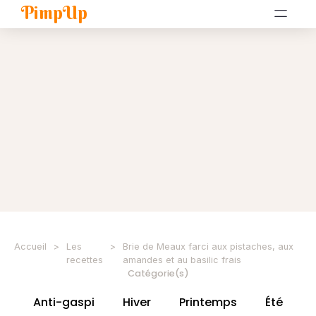
PimpUp
Accueil
>
Les
>
Brie de Meaux farci aux pistaches, aux
recettes
amandes et au basilic frais
Catégorie(s)
Anti-gaspi
Hiver
Printemps
Été