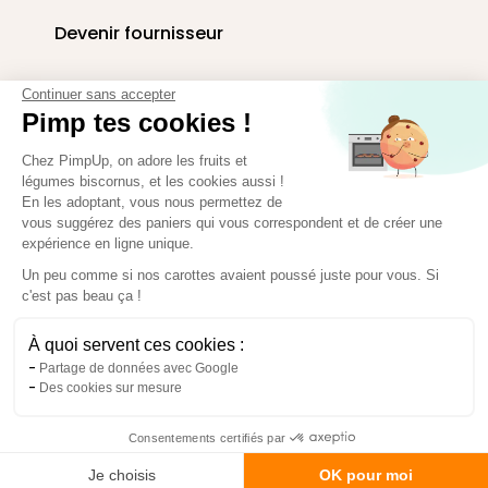
Devenir fournisseur
Livraison paniers en entreprise
Continuer sans accepter
Pimp tes cookies !
Corbeilles de fruits au bureau
Chez PimpUp, on adore les fruits et
légumes biscornus, et les cookies aussi !
En les adoptant, vous nous permettez de
vous suggérez des paniers qui vous correspondent et de créer une
Espace presse
expérience en ligne unique.
Paiement sécurisé
Un peu comme si nos carottes avaient poussé juste pour vous. Si
c'est pas beau ça !
À quoi servent ces cookies :
Partage de données avec Google
Des cookies sur mesure
PimpUp ©2024
Consentements certifiés par
Je choisis
OK pour moi