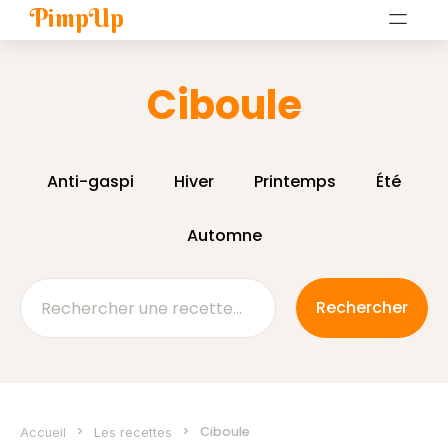
PimpUp
Ciboule
Anti-gaspi
Hiver
Printemps
Été
Automne
>
>
Ciboule
Accueil
Les recettes