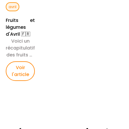
avril
Fruits et
légumes
d'Avril 🇫🇷
Voici un
récapitulatif
des fruits et
légumes de
Voir
saison à
l'article
manger au
mois d'Avril
en France